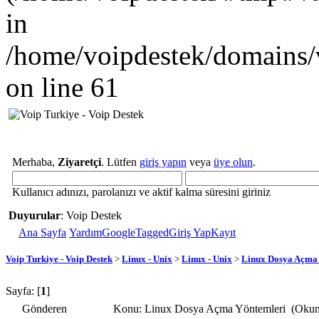
in
/home/voipdestek/domains/
on line 61
Merhaba,
Ziyaretçi
. Lütfen
giriş yapın
veya
üye olun
.
Kullanıcı adınızı, parolanızı ve aktif kalma süresini giriniz
Duyurular
: Voip Destek
Ana Sayfa
Yardım
GoogleTagged
Giriş Yap
Kayıt
Voip Turkiye - Voip Destek
>
Linux - Unix
>
Linux - Unix
>
Linux Dosya Açma
Sayfa: [
1
]
Gönderen
Konu: Linux Dosya Açma Yöntemleri (Okunm