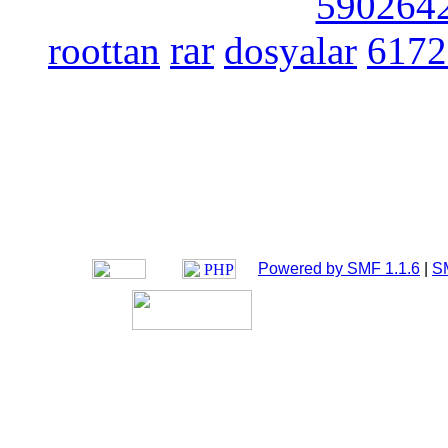
590264
roottan
rar
dosyalar
6172
Powered by SMF 1.1.6
|
S