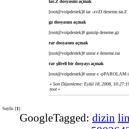
tar.Z dosyasını açmak
[root@voipdestek]# tar -xvZf deneme.tar.Z
gz dosyasını açmak
[root@voipdestek]# gunzip deneme.gz
rar dosyasını açmak
[root@voipdestek]# unrar e deneme.rar
rar şifreli bir dosyayı açmak
[root@voipdestek]# unrar e -pPAROLAM d
«
Son Düzenleme: Eylül 18, 2008, 10:27:
root
»
Sayfa: [
1
]
GoogleTagged:
dizin
li