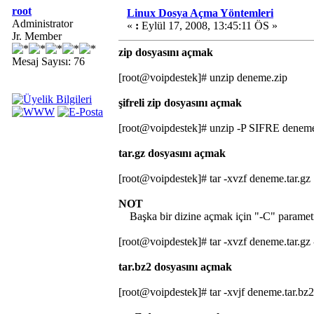
root
Linux Dosya Açma Yöntemleri
Administrator
«
:
Eylül 17, 2008, 13:45:11 ÖS »
Jr. Member
zip dosyasını açmak
Mesaj Sayısı: 76
[root@voipdestek]# unzip deneme.zip
şifreli zip dosyasını açmak
[root@voipdestek]# unzip -P SIFRE deneme
tar.gz dosyasını açmak
[root@voipdestek]# tar -xvzf deneme.tar.gz
NOT
Başka bir dizine açmak için "-C" parametres
[root@voipdestek]# tar -xvzf deneme.tar.gz 
tar.bz2 dosyasını açmak
[root@voipdestek]# tar -xvjf deneme.tar.bz2