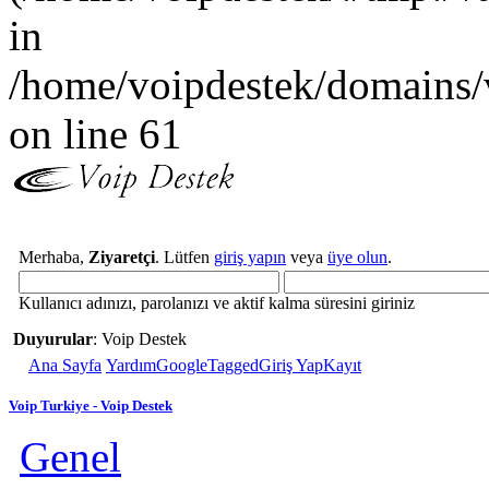
in
/home/voipdestek/domains/
on line 61
Merhaba,
Ziyaretçi
. Lütfen
giriş yapın
veya
üye olun
.
Kullanıcı adınızı, parolanızı ve aktif kalma süresini giriniz
Duyurular
: Voip Destek
Ana Sayfa
Yardım
GoogleTagged
Giriş Yap
Kayıt
Voip Turkiye - Voip Destek
Genel