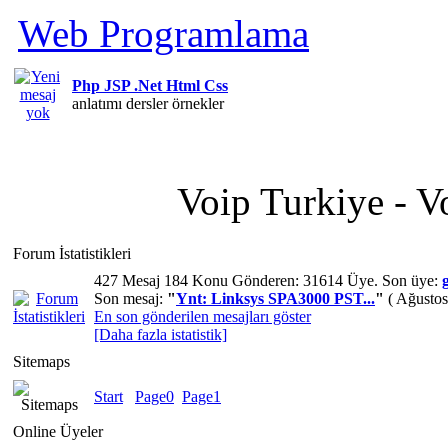
Web Programlama
Php JSP .Net Html Css
anlatımı dersler örnekler
Voip Turkiye - Vo
Forum İstatistikleri
427 Mesaj 184 Konu Gönderen: 31614 Üye. Son üye:
Son mesaj:
"
Ynt: Linksys SPA3000 PST...
"
( Ağustos
En son gönderilen mesajları göster
[Daha fazla istatistik]
Sitemaps
Start
Page0
Page1
Online Üyeler