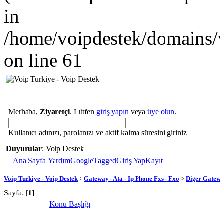
in
/home/voipdestek/domains/
on line 61
Merhaba,
Ziyaretçi
. Lütfen
giriş yapın
veya
üye olun
.
Kullanıcı adınızı, parolanızı ve aktif kalma süresini giriniz
Duyurular
: Voip Destek
Ana Sayfa
Yardım
GoogleTagged
Giriş Yap
Kayıt
Voip Turkiye - Voip Destek
>
Gateway - Ata - Ip Phone Fxs - Fxo
>
Diger Gatew
Sayfa: [
1
]
Konu Başlığı