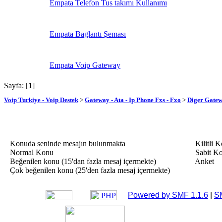
Empata Telefon Tus takımı Kullanımı
Empata Baglantı Şeması
Empata Voip Gateway
Sayfa: [
1
]
Voip Turkiye - Voip Destek
>
Gateway - Ata - Ip Phone Fxs - Fxo
>
Diger Gatew
Konuda seninde mesajın bulunmakta
Kilitli 
Normal Konu
Sabit K
Beğenilen konu (15'dan fazla mesaj içermekte)
Anket
Çok beğenilen konu (25'den fazla mesaj içermekte)
Powered by SMF 1.1.6
|
S