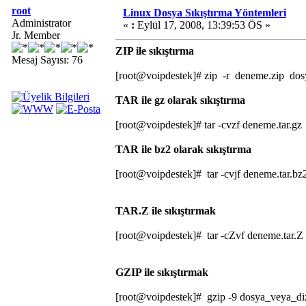
root
Linux Dosya Sıkıştırma Yöntemleri
Administrator
«
:
Eylül 17, 2008, 13:39:53 ÖS »
Jr. Member
ZIP ile sıkıştırma
Mesaj Sayısı: 76
[root@voipdestek]# zip -r deneme.zip dos
TAR ile gz olarak sıkıştırma
[root@voipdestek]# tar -cvzf deneme.tar.g
TAR ile bz2 olarak sıkıştırma
[root@voipdestek]# tar -cvjf deneme.tar.b
TAR.Z ile sıkıştırmak
[root@voipdestek]# tar -cZvf deneme.tar.
GZIP ile sıkıştırmak
[root@voipdestek]# gzip -9 dosya_veya_di