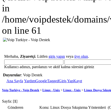
in
/home/voipdestek/domains/
on line 61
Merhaba,
Ziyaretçi
. Lütfen
giriş yapın
veya
üye olun
.
Kullanıcı adınızı, parolanızı ve aktif kalma süresini giriniz
Duyurular
: Voip Destek
Ana Sayfa
Yardım
GoogleTagged
Giriş Yap
Kayıt
Voip Turkiye - Voip Destek
>
Linux - Unix
>
Linux - Unix
>
Linux Dosya Sıkış
Sayfa: [
1
]
Gönderen
Konu: Linux Dosya Sıkıştırma Yöntemleri (