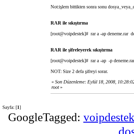
Not:işlem bittikten sonra sonu dosya_veya_d
RAR ile sıkıştırma
[root@voipdestek]# rar a -ap deneme.rar 
RAR ile şifreleyerek sıkıştırma
[root@voipdestek]# rar a -ap -p deneme.ra
NOT: Size 2 defa şifreyi sorar.
«
Son Düzenleme: Eylül 18, 2008, 10:28:
root
»
Sayfa: [
1
]
GoogleTagged:
voipdeste
do