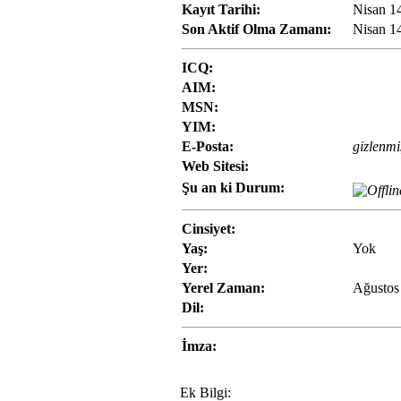
Kayıt Tarihi:
Nisan 1
Son Aktif Olma Zamanı:
Nisan 1
ICQ:
AIM:
MSN:
YIM:
E-Posta:
gizlenmi
Web Sitesi:
Şu an ki Durum:
Cinsiyet:
Yaş:
Yok
Yer:
Yerel Zaman:
Ağustos
Dil:
İmza:
Ek Bilgi: