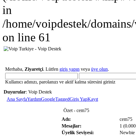
in
/home/voipdestek/domains/
on line 61
Merhaba,
Ziyaretçi
. Lütfen
giriş yapın
veya
üye olun
.
Kullanıcı adınızı, parolanızı ve aktif kalma süresini giriniz
Duyurular
: Voip Destek
Ana Sayfa
Yardım
GoogleTagged
Giriş Yap
Kayıt
Özet - cem75
Adı:
cem75
Mesajlar:
1 (0.000
Üyelik Seviyesi:
Newbie