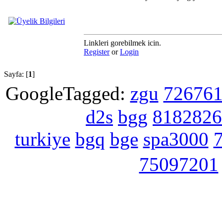
Linkleri gorebilmek icin.
Register
or
Login
Sayfa: [
1
]
GoogleTagged:
zgu
72676
d2s
bgg
8182826
turkiye
bgq
bge
spa3000
75097201