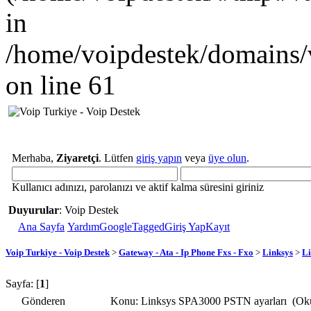
in
/home/voipdestek/domains/
on line 61
Merhaba,
Ziyaretçi
. Lütfen
giriş yapın
veya
üye olun
.
Kullanıcı adınızı, parolanızı ve aktif kalma süresini giriniz
Duyurular
: Voip Destek
Ana Sayfa
Yardım
GoogleTagged
Giriş Yap
Kayıt
Voip Turkiye - Voip Destek
>
Gateway - Ata - Ip Phone Fxs - Fxo
>
Linksys
>
Li
Sayfa: [
1
]
Gönderen
Konu: Linksys SPA3000 PSTN ayarları (Oku