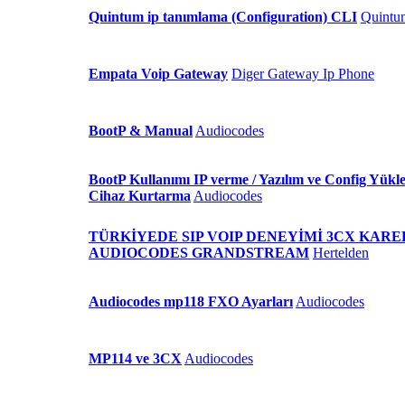
Quintum ip tanımlama (Configuration) CLI
Quintu
Empata Voip Gateway
Diger Gateway Ip Phone
BootP & Manual
Audiocodes
BootP Kullanımı IP verme / Yazılım ve Config Yükl
Cihaz Kurtarma
Audiocodes
TÜRKİYEDE SIP VOIP DENEYİMİ 3CX KARE
AUDIOCODES GRANDSTREAM
Hertelden
Audiocodes mp118 FXO Ayarları
Audiocodes
MP114 ve 3CX
Audiocodes