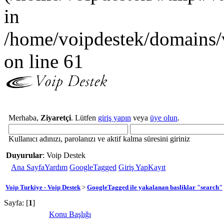
in
/home/voipdestek/domains/
on line 61
Merhaba,
Ziyaretçi
. Lütfen
giriş yapın
veya
üye olun
.
Kullanıcı adınızı, parolanızı ve aktif kalma süresini giriniz
Duyurular
: Voip Destek
Ana Sayfa
Yardım
GoogleTagged
Giriş Yap
Kayıt
Voip Turkiye - Voip Destek
>
GoogleTagged ile yakalanan basliklar "search"
Sayfa: [
1
]
Konu Başlığı