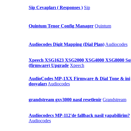
Sip Cevapları ( Responses )
Sip
Quintum Tenor Config Manager
Quintum
Audiocodes Digit Mapping (Dial Plan)
Audiocodes
Xpeech XSG1623 XSG2000 XSG4000 XSG8000 So
(firmware) Upgrade
Xpeech
AudioCodes MP-1XX Firmware & Dial Tone & ini
dosyaları
Audiocodes
grandstream gxv3000 nasıl resetlenir
Grandstream
Audiocodecs MP-112'de fallback nasil yapabilirim?
Audiocodes