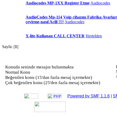
Audiocodes MP-1XX Register Etme
Audiocodes
AudioCodes Mp-114 Voip cihazını Fabrika Ayarlar
çevirme nasıl Acill !!!!
Audiocodes
X-lite Kullanan CALL CENTER
Hertelden
Sayfa: [
1
]
Konuda seninde mesajın bulunmakta
K
S
Normal Konu
Beğenilen konu (15'dan fazla mesaj içermekte)
Çok beğenilen konu (25'den fazla mesaj içermekte)
Powered by SMF 1.1.6
|
S