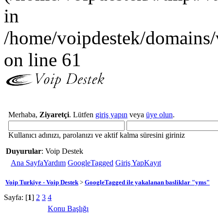
in
/home/voipdestek/domains/
on line 61
Merhaba,
Ziyaretçi
. Lütfen
giriş yapın
veya
üye olun
.
Kullanıcı adınızı, parolanızı ve aktif kalma süresini giriniz
Duyurular
: Voip Destek
Ana Sayfa
Yardım
GoogleTagged
Giriş Yap
Kayıt
Voip Turkiye - Voip Destek
>
GoogleTagged ile yakalanan basliklar "yms"
Sayfa: [
1
]
2
3
4
Konu Başlığı