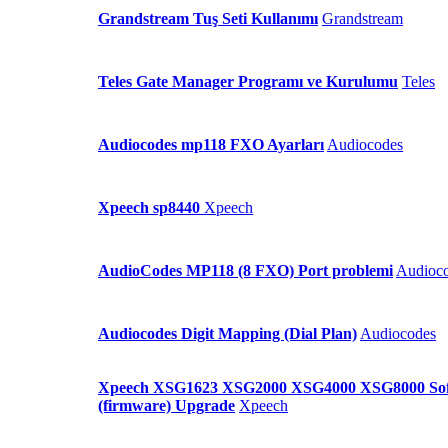
Grandstream Tuş Seti Kullanımı
Grandstream
Teles Gate Manager Programı ve Kurulumu
Teles
Audiocodes mp118 FXO Ayarları
Audiocodes
Xpeech sp8440
Xpeech
AudioCodes MP118 (8 FXO) Port problemi
Audioc
Audiocodes Digit Mapping (Dial Plan)
Audiocodes
Xpeech XSG1623 XSG2000 XSG4000 XSG8000 So
(firmware) Upgrade
Xpeech