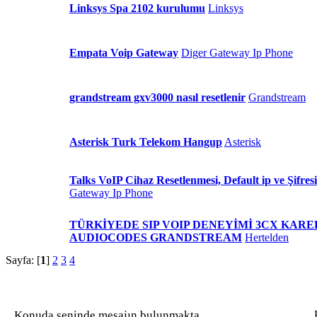
Linksys Spa 2102 kurulumu
Linksys
Empata Voip Gateway
Diger Gateway Ip Phone
grandstream gxv3000 nasıl resetlenir
Grandstream
Asterisk Turk Telekom Hangup
Asterisk
Talks VoIP Cihaz Resetlenmesi, Default ip ve Şifresi
Gateway Ip Phone
TÜRKİYEDE SIP VOIP DENEYİMİ 3CX KARE
AUDIOCODES GRANDSTREAM
Hertelden
Sayfa: [
1
]
2
3
4
Konuda seninde mesajın bulunmakta
K