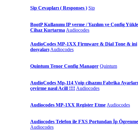
Sip Cevapları ( Responses )
Sip
BootP Kullanımı IP verme / Yazılım ve Config Yükl
Cihaz Kurtarma
Audiocodes
AudioCodes MP-1XX Firmware & Dial Tone & ini
dosyaları
Audiocodes
Quintum Tenor Config Manager
Quintum
AudioCodes Mp-114 Voip cihazını Fabrika Ayarlar
çevirme nasıl Acill !!!!
Audiocodes
Audiocodes MP-1XX Register Etme
Audiocodes
Audiocodes Telefon ile FXS Portundan İp Ögrenm
Audiocodes