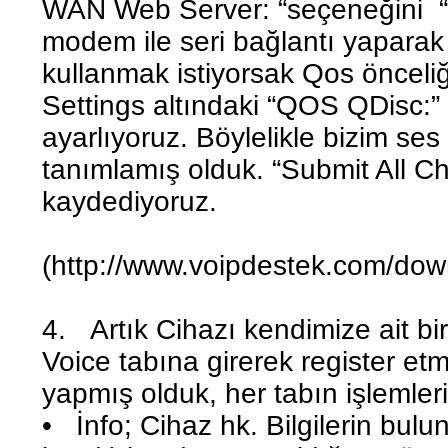
WAN Web Server: “seçeneğini “Y
modem ile seri bağlantı yaparak
kullanmak istiyorsak Qos önceli
Settings altındaki “QOS QDisc:” 
ayarlıyoruz. Böylelikle bizim ses
tanımlamış olduk. “Submit All Ch
kaydediyoruz.
(http://www.voipdestek.com/dow
4. Artık Cihazı kendimize ait b
Voice tabına girerek register et
yapmış olduk, her tabın işlemlerin
• İnfo; Cihaz hk. Bilgilerin bul