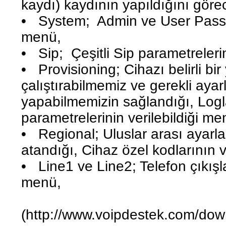
kaydı) kaydının yapıldığını gör
• System; Admin ve User Passwo
menü,
• Sip; Çeşitli Sip parametreleri
• Provisioning; Cihazı belirli bir
çalıştırabilmemiz ve gerekli ayar
yapabilmemizin sağlandığı, Loglar
parametrelerinin verilebildiği me
• Regional; Uluslar arası ayarlar
atandığı, Cihaz özel kodlarının 
• Line1 ve Line2; Telefon çıkışla
menü,
(http://www.voipdestek.com/dow